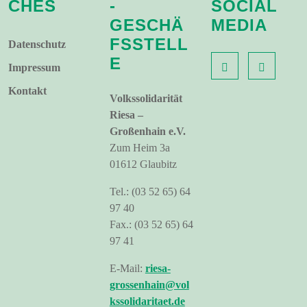
CHES
-
SOCIAL
GESCHÄ
MEDIA
FSSTELL
Datenschutz
E
Impressum
Kontakt
Volkssolidarität
Riesa –
Großenhain e.V.
Zum Heim 3a
01612 Glaubitz
Tel.: (03 52 65) 64
97 40
Fax.: (03 52 65) 64
97 41
E-Mail:
riesa-
grossenhain@vol
kssolidaritaet.de