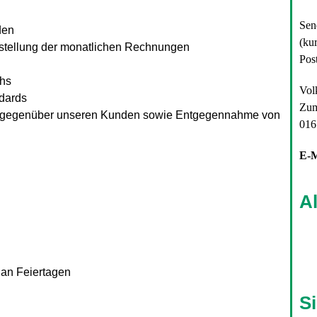
Sen
den
(ku
stellung der monatlichen Rechnungen
Post
chs
Vol
ndards
Zum
ten gegenüber unseren Kunden sowie Entgegennahme von
016
E-M
A
 an Feiertagen
S