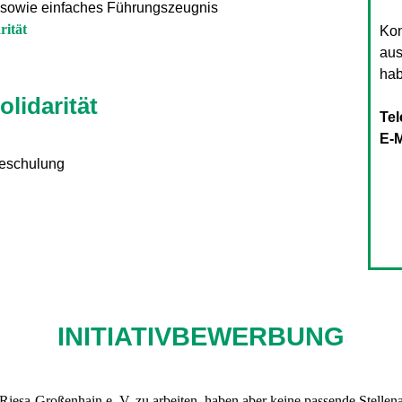
 sowie einfaches Führungszeugnis
rität
Kon
aus
hab
olidarität
Tel
E-M
neschulung
INITIATIVBEWERBUNG
ät Riesa-Großenhain e. V. zu arbeiten, haben aber keine passende Stel