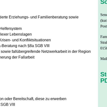
So
Send
tierte Erziehungs- und Familienberatung sowie
(kur
Post
 Helfersystem
plexer Lebenslagen
Fami
Krisen- und Konfliktsituationen
Stra
a-Beratung nach §8a SGB VIII
015
 sowie fallübergreifende Netzwerkarbeit in der Region
erung der Fallarbeit
Mai
St
P
on oder Bereitschaft, diese zu erwerben
 SGB VIII