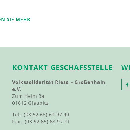
EN SIE MEHR
KONTAKT-GESCHÄFSSTELLE
W
Volkssolidarität Riesa – Großenhain
e.V.
Zum Heim 3a
01612 Glaubitz
Tel.: (03 52 65) 64 97 40
Fax.: (03 52 65) 64 97 41