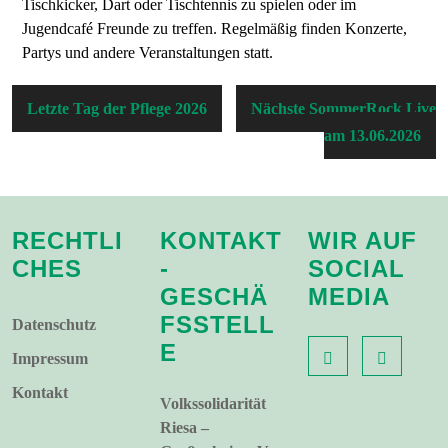
Tischkicker, Dart oder Tischtennis zu spielen oder im
Jugendcafé Freunde zu treffen. Regelmäßig finden Konzerte,
Partys und andere Veranstaltungen statt.
Letzte
Tag der Pflege 2026
Nächste
SommerRock Live
am 13.06.2026
RECHTLI
KONTAKT
WIR AUF
CHES
-
SOCIAL
GESCHÄ
MEDIA
FSSTELL
Datenschutz
E
Impressum
Kontakt
Volkssolidarität
Riesa –