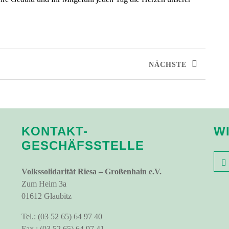
NÄCHSTE
KONTAKT-
W
GESCHÄFSSTELLE
Volkssolidarität Riesa – Großenhain e.V.
Zum Heim 3a
01612 Glaubitz
Tel.: (03 52 65) 64 97 40
Fax.: (03 52 65) 64 97 41