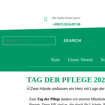
Wir helfen Ihnen gern!
+49035265649740
Start
Unser Verein
So
TAG DER PFLEGE 202
Zum
Tag der Pflege
danken wir unseren Mitarbeit
Herzen. Denn SIE sind es, die durch Ihr Lächeln, 